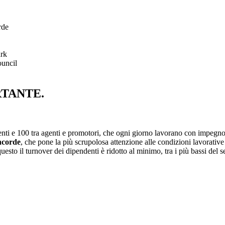
rde
ark
uncil
RTANTE.
nti e 100 tra agenti e promotori, che ogni giorno lavorano con impegno,
ncorde
, che pone la più scrupolosa attenzione alle condizioni lavorative
esto il turnover dei dipendenti è ridotto al minimo, tra i più bassi del se