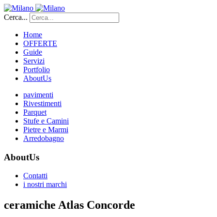
Cerca...
Home
OFFERTE
Guide
Servizi
Portfolio
AboutUs
pavimenti
Rivestimenti
Parquet
Stufe e Camini
Pietre e Marmi
Arredobagno
AboutUs
Contatti
i nostri marchi
ceramiche Atlas Concorde