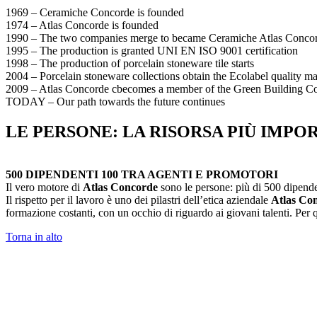
1969 – Ceramiche Concorde is founded
1974 – Atlas Concorde is founded
1990 – The two companies merge to became Ceramiche Atlas Conco
1995 – The production is granted UNI EN ISO 9001 certification
1998 – The production of porcelain stoneware tile starts
2004 – Porcelain stoneware collections obtain the Ecolabel quality m
2009 – Atlas Concorde cbecomes a member of the Green Building Co
TODAY – Our path towards the future continues
LE PERSONE: LA RISORSA PIÙ IMPO
500 DIPENDENTI 100 TRA AGENTI E PROMOTORI
Il vero motore di
Atlas Concorde
sono le persone: più di 500 dipende
Il rispetto per il lavoro è uno dei pilastri dell’etica aziendale
Atlas Co
formazione costanti, con un occhio di riguardo ai giovani talenti. Per qu
Torna in alto