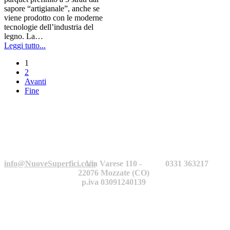
sapore “artigianale”, anche se
viene prodotto con le moderne
tecnologie dell’industria del
legno. La…
Leggi tutto...
1
2
Avanti
Fine
info@NuoveSuperfici.com
Via Varese 110 -
0331 363217
22076 Mozzate (CO)
p.iva 03091240139