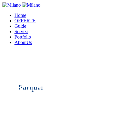
Home
OFFERTE
Guide
Servizi
Portfolio
AboutUs
Parquet