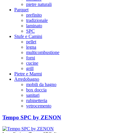
pietre naturali
Parquet
prefinito
tradizionale
laminato
SPC
Stufe e Camini
pellet
legna
multicombustione
forni
cucine
grill
Pietre e Marmi
Arredobagno
mobili da bagno
box doccia
sanitari
rubinetteria
vetrocemento
Tempo SPC by ZENON