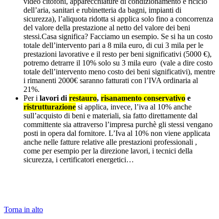
video citofoni, apparecchiature di condizionamento e riciclo
dell’aria, sanitari e rubinetteria da bagni, impianti di
sicurezza), l’aliquota ridotta si applica solo fino a concorrenza
del valore della prestazione al netto del valore dei beni
stessi.Casa significa? Facciamo un esempio. Se si ha un costo
totale dell’intervento pari a 8 mila euro, di cui 3 mila per le
prestazioni lavorative e il resto per beni significativi (5000 €),
potremo detrarre il 10% solo su 3 mila euro (vale a dire costo
totale dell’intervento meno costo dei beni significativi), mentre
i rimanenti 2000€ saranno fatturati con l’IVA ordinaria al
21%.
Per i
lavori di
restauro
,
risanamento conservativo
e
ristrutturazione
si applica, invece, l’iva al 10% anche
sull’acquisto di beni e materiali, sia fatto direttamente dal
committente sia attraverso l’impresa purchè gli stessi vengano
posti in opera dal fornitore. L’Iva al 10% non viene applicata
anche nelle fatture relative alle prestazioni professionali ,
come per esempio per la direzione lavori, i tecnici della
sicurezza, i certificatori energetici…
Torna in alto