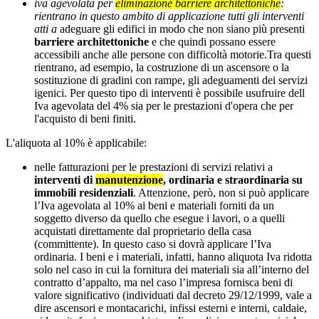
iva agevolata per
eliminazione barriere architettoniche
:
rientrano in questo ambito di applicazione tutti gli interventi
atti a
adeguare gli edifici in modo che non siano più presenti
barriere architettoniche
e che quindi possano essere
accessibili anche alle persone con difficoltà motorie.Tra questi
rientrano, ad esempio, la costruzione di un ascensore o la
sostituzione di gradini con rampe, gli adeguamenti dei servizi
igenici. Per questo tipo di interventi è possibile usufruire dell
Iva agevolata del 4% sia per le prestazioni d'opera che per
l'acquisto di beni finiti.
L'aliquota al 10% è applicabile:
nelle fatturazioni per le prestazioni di servizi relativi a
interventi di
manutenzione
, ordinaria e straordinaria su
immobili
residenziali
. Attenzione, però, non si può applicare
l’Iva agevolata al 10% ai beni e materiali forniti da un
soggetto diverso da quello che esegue i lavori, o a quelli
acquistati direttamente dal proprietario della casa
(committente). In questo caso si dovrà applicare l’Iva
ordinaria. I beni e i materiali, infatti, hanno aliquota Iva ridotta
solo nel caso in cui la fornitura dei materiali sia all’interno del
contratto d’appalto, ma nel caso l’impresa fornisca beni di
valore significativo (individuati dal decreto 29/12/1999, vale a
dire ascensori e montacarichi, infissi esterni e interni, caldaie,