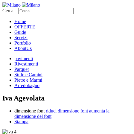
Cerca...
Home
OFFERTE
Guide
Servizi
Portfolio
AboutUs
pavimenti
Rivestimenti
Parquet
Stufe e Camini
Pietre e Marmi
Arredobagno
Iva Agevolata
dimensione font
riduci dimensione font
aumenta la
dimensione del font
Stampa