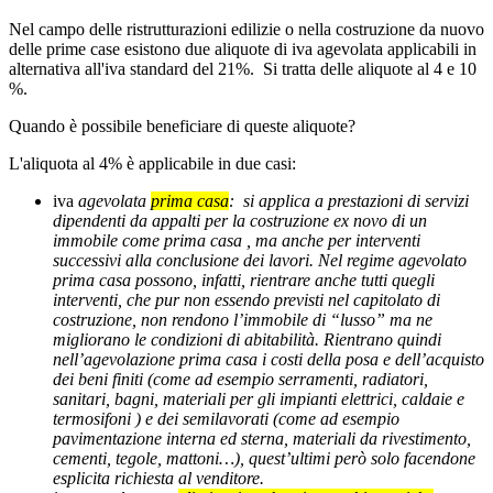
Nel campo delle ristrutturazioni edilizie o nella costruzione da nuovo
delle prime case esistono due aliquote di iva agevolata applicabili in
alternativa all'iva standard del 21%. Si tratta delle aliquote al 4 e 10
%.
Quando è possibile beneficiare di queste aliquote?
L'aliquota al 4% è applicabile in due casi:
iva
agevolata
prima casa
:
si applica a prestazioni di servizi
dipendenti da appalti per la costruzione ex novo di un
immobile come prima casa , ma anche per interventi
successivi alla conclusione dei lavori. Nel regime agevolato
prima casa possono, infatti, rientrare anche tutti quegli
interventi, che pur non essendo previsti nel capitolato di
costruzione, non rendono l’immobile di “lusso” ma ne
migliorano le condizioni di abitabilità. Rientrano quindi
nell’agevolazione prima casa i costi della posa e dell’acquisto
dei beni finiti (come ad esempio serramenti, radiatori,
sanitari, bagni, materiali per gli impianti elettrici, caldaie e
termosifoni ) e dei semilavorati (come ad esempio
pavimentazione interna ed sterna, materiali da rivestimento,
cementi, tegole, mattoni…), quest’ultimi però solo facendone
esplicita richiesta al venditore.