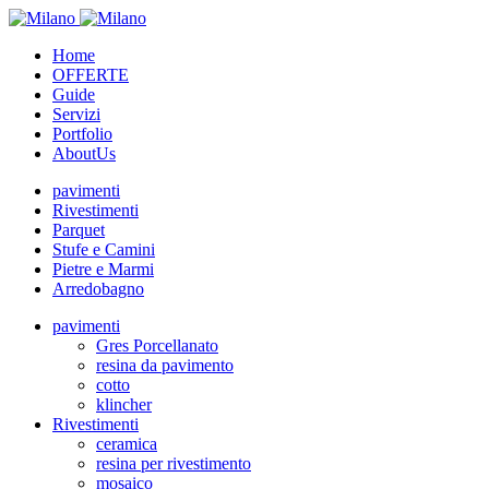
Home
OFFERTE
Guide
Servizi
Portfolio
AboutUs
pavimenti
Rivestimenti
Parquet
Stufe e Camini
Pietre e Marmi
Arredobagno
pavimenti
Gres Porcellanato
resina da pavimento
cotto
klincher
Rivestimenti
ceramica
resina per rivestimento
mosaico