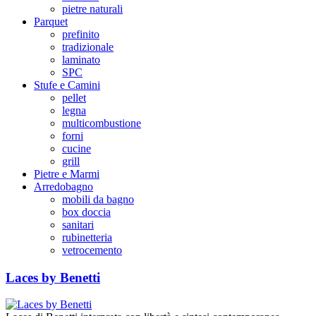
pietre naturali
Parquet
prefinito
tradizionale
laminato
SPC
Stufe e Camini
pellet
legna
multicombustione
forni
cucine
grill
Pietre e Marmi
Arredobagno
mobili da bagno
box doccia
sanitari
rubinetteria
vetrocemento
Laces by Benetti