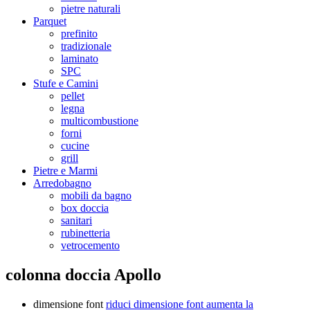
pietre naturali
Parquet
prefinito
tradizionale
laminato
SPC
Stufe e Camini
pellet
legna
multicombustione
forni
cucine
grill
Pietre e Marmi
Arredobagno
mobili da bagno
box doccia
sanitari
rubinetteria
vetrocemento
colonna doccia Apollo
dimensione font
riduci dimensione font
aumenta la