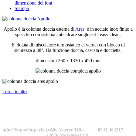
dimensione del font
Stampa
Apollo è la colonna doccia esterna di
Ares
. é in acciaio inox finito a
specchio con sistema anticalcare singlejeat - easy clean.
E' dotata di miscelatore termostatico el vernet con blocco di
sicurezza a 38°. Ha funzione doccia, cascata e doccietta.
dimensioni 260 x 1330 x 450 mm
Torna in alto
info@NuoveSuperfici.com
Via Varese 110 -
0331 363217
22076 Mozzate (CO)