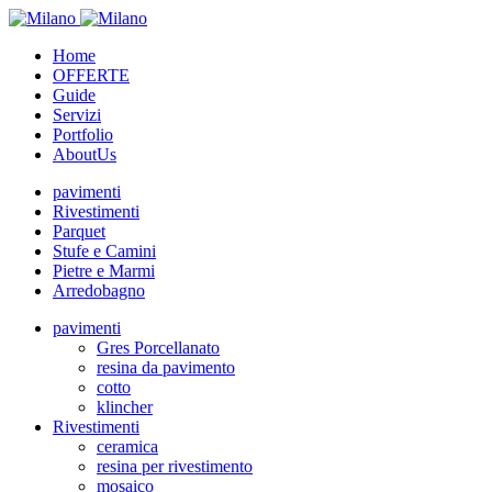
Home
OFFERTE
Guide
Servizi
Portfolio
AboutUs
pavimenti
Rivestimenti
Parquet
Stufe e Camini
Pietre e Marmi
Arredobagno
pavimenti
Gres Porcellanato
resina da pavimento
cotto
klincher
Rivestimenti
ceramica
resina per rivestimento
mosaico